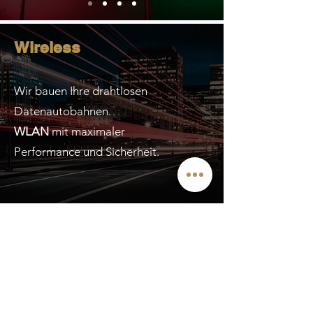
Wireless
Wir bauen Ihre drahtlosen
Datenautobahnen.
WLAN
mit maximaler
Performance und Sicherheit.
Server-/Netzwerk-
Schränke
Höchste Anforderungen an Qualität und